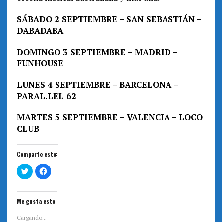
SÁBADO 2 SEPTIEMBRE – SAN SEBASTIÁN –
DABADABA
DOMINGO 3 SEPTIEMBRE – MADRID –
FUNHOUSE
LUNES 4 SEPTIEMBRE – BARCELONA –
PARAL.LEL 62
MARTES 5 SEPTIEMBRE – VALENCIA – LOCO
CLUB
Comparte esto:
H
H
a
a
z
z
c
c
l
l
i
i
Me gusta esto:
c
c
p
p
a
a
Cargando...