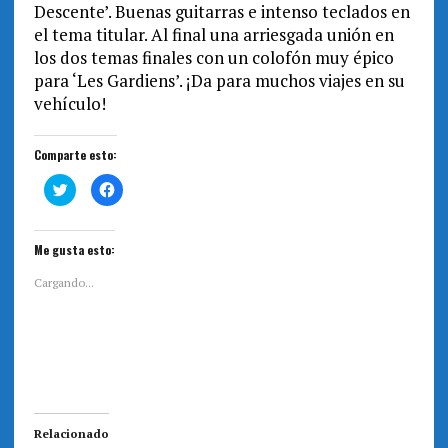
Descente’. Buenas guitarras e intenso teclados en
el tema titular. Al final una arriesgada unión en
los dos temas finales con un colofón muy épico
para ‘Les Gardiens’. ¡Da para muchos viajes en su
vehículo!
Comparte esto:
H
H
a
a
z
z
c
c
l
l
i
i
Me gusta esto:
c
c
p
p
a
a
Cargando...
r
r
a
a
c
c
o
o
m
m
p
p
a
a
r
r
t
t
i
i
r
r
e
e
Relacionado
n
n