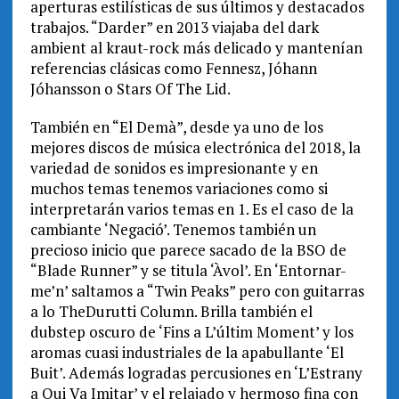
aperturas estilísticas de sus últimos y destacados
trabajos. “Darder” en 2013 viajaba del dark
ambient al kraut-rock más delicado y mantenían
referencias clásicas como Fennesz, Jóhann
Jóhansson o Stars Of The Lid.
También en “El Demà”, desde ya uno de los
mejores discos de música electrónica del 2018, la
variedad de sonidos es impresionante y en
muchos temas tenemos variaciones como si
interpretarán varios temas en 1. Es el caso de la
cambiante ‘Negació’. Tenemos también un
precioso inicio que parece sacado de la BSO de
“Blade Runner” y se titula ‘Àvol’. En ‘Entornar-
me’n’ saltamos a “Twin Peaks” pero con guitarras
a lo TheDurutti Column. Brilla también el
dubstep oscuro de ‘Fins a L’últim Moment’ y los
aromas cuasi industriales de la apabullante ‘El
Buit’. Además logradas percusiones en ‘L’Estrany
a Qui Va Imitar’ y el relajado y hermoso fina con