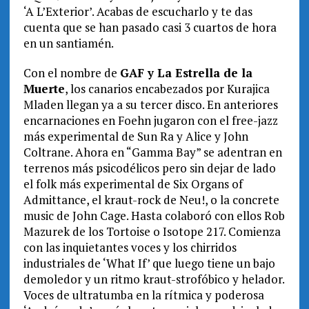
‘A L’Exterior’. Acabas de escucharlo y te das
cuenta que se han pasado casi 3 cuartos de hora
en un santiamén.
Con el nombre de
GAF y La Estrella de la
Muerte
, los canarios encabezados por Kurajica
Mladen llegan ya a su tercer disco. En anteriores
encarnaciones en Foehn jugaron con el free-jazz
más experimental de Sun Ra y Alice y John
Coltrane. Ahora en “Gamma Bay” se adentran en
terrenos más psicodélicos pero sin dejar de lado
el folk más experimental de Six Organs of
Admittance, el kraut-rock de Neu!, o la concrete
music de John Cage. Hasta colaboró con ellos Rob
Mazurek de los Tortoise o Isotope 217. Comienza
con las inquietantes voces y los chirridos
industriales de ‘What If’ que luego tiene un bajo
demoledor y un ritmo kraut-strofóbico y helador.
Voces de ultratumba en la rítmica y poderosa