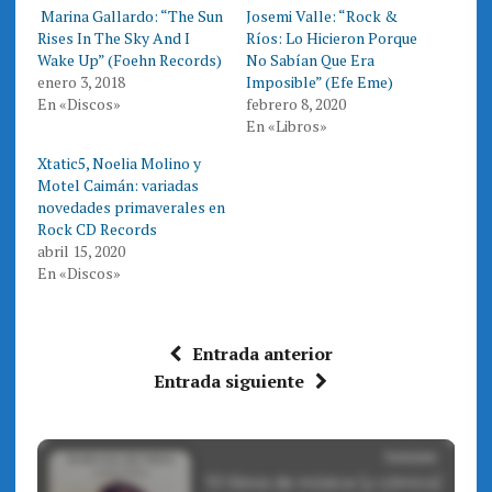
T
F
Marina Gallardo: “The Sun
Josemi Valle: “Rock &
w
a
i
c
Rises In The Sky And I
Ríos: Lo Hicieron Porque
t
e
t
b
Wake Up” (Foehn Records)
No Sabían Que Era
e
o
enero 3, 2018
Imposible” (Efe Eme)
r
o
(
k
En «Discos»
febrero 8, 2020
S
(
e
S
En «Libros»
a
e
b
a
r
b
Xtatic5, Noelia Molino y
e
r
Motel Caimán: variadas
e
e
n
e
novedades primaverales en
u
n
n
u
Rock CD Records
a
n
abril 15, 2020
v
a
e
v
En «Discos»
n
e
t
n
a
t
n
a
a
n
n
a
Entrada anterior
u
n
e
u
Entrada siguiente
v
e
a
v
)
a
)