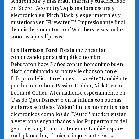
‘Andrómeda’ y más kraut marcial y cuadriculado
en ‘Secret Geometry’. Apisonadora oscura y
electrónica en ‘Pitch Black’ y experimentales y
misteriosos en ‘Firewater II’. Impresionante final
de más de 7 minutos con ‘Watchers’ y sus ondas
sonoras apocalípticas.
Los
Harrison Ford Fiesta
me encantan
comenzando por su simpático nombre.
Debutaron hace 3 años con un homónimo buen
disco combinando su nouvelle chanson con el
folk psicodélico. En el nuevo “La Fête” también te
pueden recordar a Passion Fodder, Nick Cave o
Leonard Cohen. Al canadiense especialmente en
‘Pas de Quoi Danser’ o en la íntima con buenas
guitarras acústicas ‘Walou’. En los momentos más
electrónicos como los de ‘L’Autel’ pueden gustar
a veteranos enganchados a los Frippertronics del
genio de King Crimson. Tenemos también space
rock planeador, rítmico e inquietante en ‘La