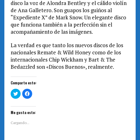
disco la voz de Alondra Bentley y el cálido violín
de Ana Galletero. Son guapos los guiños al
“Expediente X” de Mark Snow. Un elegante disco
que funciona también a la perfección sin el
acompañamiento de las imágenes.
La verdad es que tanto los nuevos discos de los
nacionales Remate & Wild Honey como de los
internacionales Chip Wickham y Bart & The
Bedazzled son «Discos Buenos», realmente.
Comparte esto:
H
H
a
a
z
z
c
c
l
l
i
i
Me gusta esto:
c
c
p
p
a
a
Cargando...
r
r
a
a
c
c
o
o