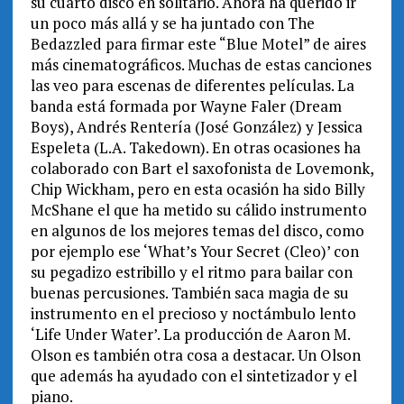
su cuarto disco en solitario. Ahora ha querido ir
un poco más allá y se ha juntado con The
Bedazzled para firmar este “Blue Motel” de aires
más cinematográficos. Muchas de estas canciones
las veo para escenas de diferentes películas. La
banda está formada por Wayne Faler (Dream
Boys), Andrés Rentería (José González) y Jessica
Espeleta (L.A. Takedown). En otras ocasiones ha
colaborado con Bart el saxofonista de Lovemonk,
Chip Wickham, pero en esta ocasión ha sido Billy
McShane el que ha metido su cálido instrumento
en algunos de los mejores temas del disco, como
por ejemplo ese ‘What’s Your Secret (Cleo)’ con
su pegadizo estribillo y el ritmo para bailar con
buenas percusiones. También saca magia de su
instrumento en el precioso y noctámbulo lento
‘Life Under Water’. La producción de Aaron M.
Olson es también otra cosa a destacar. Un Olson
que además ha ayudado con el sintetizador y el
piano.