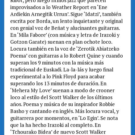
Ribot, pero luego ritmos jazz que parecen
improvisados a lo Weather Report en ‘Ene
Ardiekin Arnegitik Urrun’. Sigue ‘Idatzi’, también
escrita por Borda, un lento inquietante y original
con genial voz de Beñat y alucinantes guitarras.
En ‘Mila Fabore’ (con música y letra de Irazoki y
Gotzon Garate) suenan en plan ochote loco.
Locura también en la voz de ‘Zerotik Abiatzeko
Poema’ con guitarras a lo Robert Quine y cuando
superan los 9 minutos con la música más
tradicional de Euskadi. La-la-lás y luego final
experimental a lo Pink Floyd para acabar
superando los 13 minutos de duración. En
‘Mehera My Love’ suenan a modo de crooner
loco al estilo del Scott Walker de los últimos
años. Poema y música de su inspirador Robbie
Basho y cantando en inglés. Más locura vocal, y
guitarrera por momentos, en ‘Lo Egin’. Se nota
que la ha hecho Irazoki al completo. En
‘Tchourako Bidea’ de nuevo Scott Walker