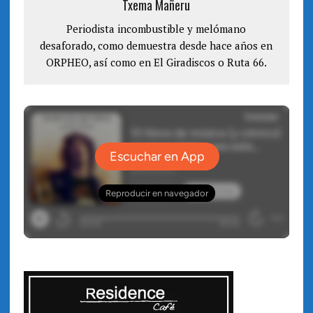
Txema Mañeru
t
n
a
t
n
a
a
Periodista incombustible y melómano
n
n
a
desaforado, como demuestra desde hace años en
u
n
e
u
v
ORPHEO, así como en El Giradiscos o Ruta 66.
e
a
v
)
a
)