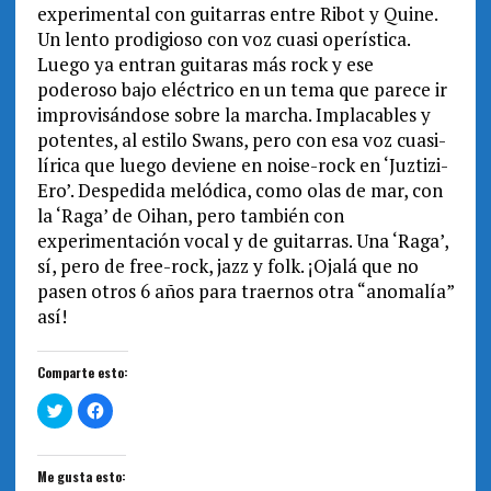
experimental con guitarras entre Ribot y Quine.
Un lento prodigioso con voz cuasi operística.
Luego ya entran guitaras más rock y ese
poderoso bajo eléctrico en un tema que parece ir
improvisándose sobre la marcha. Implacables y
potentes, al estilo Swans, pero con esa voz cuasi-
lírica que luego deviene en noise-rock en ‘Juztizi-
Ero’. Despedida melódica, como olas de mar, con
la ‘Raga’ de Oihan, pero también con
experimentación vocal y de guitarras. Una ‘Raga’,
sí, pero de free-rock, jazz y folk. ¡Ojalá que no
pasen otros 6 años para traernos otra “anomalía”
así!
Comparte esto:
H
H
a
a
z
z
c
c
l
l
i
i
Me gusta esto:
c
c