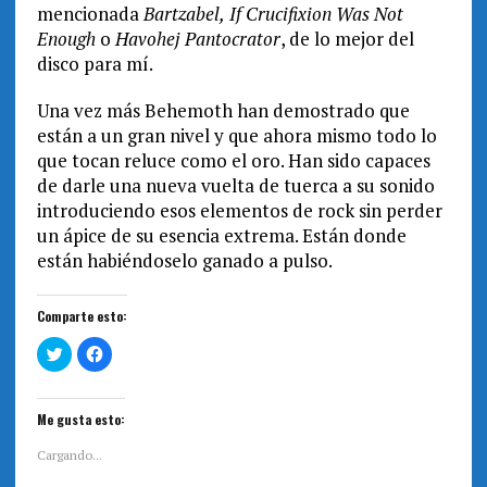
mencionada
Bartzabel,
If Crucifixion Was Not
Enough
o
Havohej Pantocrator
, de lo mejor del
disco para mí.
Una vez más Behemoth han demostrado que
están a un gran nivel y que ahora mismo todo lo
que tocan reluce como el oro. Han sido capaces
de darle una nueva vuelta de tuerca a su sonido
introduciendo esos elementos de rock sin perder
un ápice de su esencia extrema. Están donde
están habiéndoselo ganado a pulso.
Comparte esto:
H
H
a
a
z
z
c
c
l
l
i
i
Me gusta esto:
c
c
p
p
a
a
Cargando...
r
r
a
a