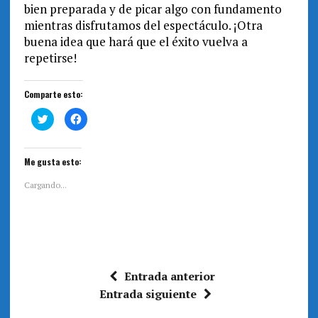
bien preparada y de picar algo con fundamento
mientras disfrutamos del espectáculo. ¡Otra
buena idea que hará que el éxito vuelva a
repetirse!
Comparte esto:
H
H
a
a
z
z
c
c
l
l
i
i
Me gusta esto:
c
c
p
p
a
a
Cargando...
r
r
a
a
c
c
o
o
m
m
p
p
a
a
r
r
t
t
i
i
Entrada anterior
r
r
e
e
Entrada siguiente
n
n
T
F
w
a