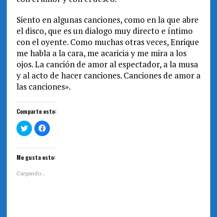
Siento en algunas canciones, como en la que abre
el disco, que es un dialogo muy directo e íntimo
con el oyente. Como muchas otras veces, Enrique
me habla a la cara, me acaricia y me mira a los
ojos. La canción de amor al espectador, a la musa
y al acto de hacer canciones. Canciones de amor a
las canciones».
Comparte esto:
H
H
a
a
z
z
c
c
l
l
i
i
Me gusta esto:
c
c
p
p
a
a
Cargando...
r
r
a
a
c
c
o
o
m
m
p
p
a
a