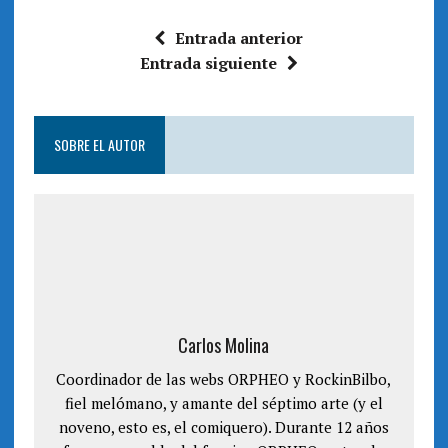
r
r
t
t
i
i
Entrada anterior
r
r
e
e
Entrada siguiente
n
n
T
F
w
a
i
c
t
e
t
b
e
o
SOBRE EL AUTOR
r
o
(
k
S
(
e
S
a
e
b
a
r
b
e
r
e
e
n
e
u
n
n
u
a
n
v
a
e
v
n
e
Carlos Molina
t
n
a
t
n
a
Coordinador de las webs ORPHEO y RockinBilbo,
a
n
n
a
u
fiel melómano, y amante del séptimo arte (y el
n
e
u
v
noveno, esto es, el comiquero). Durante 12 años
e
a
v