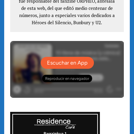
)
fue responsable del fanzine ORPHEO, antesala
a
)
de esta web, del que editó medio centenar de
números, junto a especiales varios dedicados a
Héroes del Silencio, Bunbury y U2.