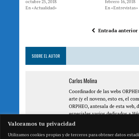
octubre 25, 2018
febrero 16, 2018
r
o
(
k
En «Actualidad»
En «Entrevistas»
S
(
e
S
a
e
b
a
r
b
e
r
Entrada anterior
e
e
n
e
u
n
n
u
a
n
v
a
e
v
SOBRE EL AUTOR
n
e
t
n
a
t
n
a
a
n
n
a
Carlos Molina
u
n
e
u
v
e
a
v
Coordinador de las webs ORPHEO 
)
a
)
arte (y el noveno, esto es, el c
ORPHEO, antesala de esta web, d
especiales varios dedicados a Hé
Valoramos tu privacidad
Utilizamos cookies propias y de terceros para obtener datos estadí