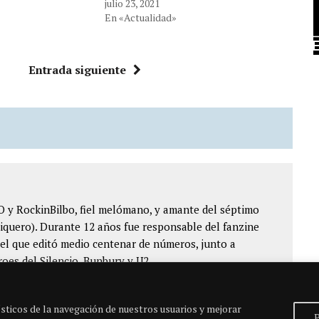
julio 23, 2021
En «Actualidad»
Entrada siguiente
y RockinBilbo, fiel melómano, y amante del séptimo
omiquero). Durante 12 años fue responsable del fanzine
el que editó medio centenar de números, junto a
roes del Silencio, Bunbury y U2.
sticos de la navegación de nuestros usuarios y mejorar
P