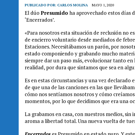
PUBLICADO POR:
CARLOS MOLINA
MAYO 1, 2020
El dúo
Presumido
ha aprovechado estos días de
‘Encerrados’.
«Para nosotros esta situación de reclusión no 
de encierro voluntario desde mediados de febrer
Estaciones. Necesitábamos un parón, por nosot
estado componiendo y grabando mucho material 
siempre dar un paso más, evolucionar tanto en 
realidad, por dura que sintamos que sea en algu
Es en estas circunstancias y una vez declarado 
de que una de las canciones en las que llevábam
cómo nos sentíamos nosotros y cómo creíamos q
momentos, por lo que decidimos que era una oca
La grabamos en casa, con nuestros medios, sin ir 
aroma a libertad total. Una nueva vuelta de tuer
Encerrados
es Presumido en estado puro. Y este