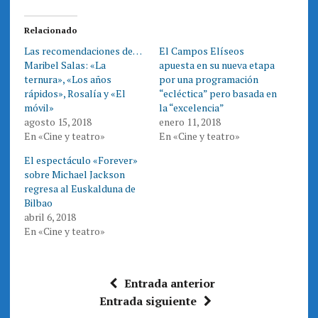
i
i
r
r
e
e
Relacionado
n
n
T
F
Las recomendaciones de…
El Campos Elíseos
w
a
i
c
Maribel Salas: «La
apuesta en su nueva etapa
t
e
t
b
ternura», «Los años
por una programación
e
o
rápidos», Rosalía y «El
“ecléctica” pero basada en
r
o
(
k
móvil»
la “excelencia”
S
(
e
S
agosto 15, 2018
enero 11, 2018
a
e
En «Cine y teatro»
En «Cine y teatro»
b
a
r
b
e
r
El espectáculo «Forever»
e
e
n
e
sobre Michael Jackson
u
n
n
u
regresa al Euskalduna de
a
n
Bilbao
v
a
e
v
abril 6, 2018
n
e
t
n
En «Cine y teatro»
a
t
n
a
a
n
n
a
u
n
e
u
Entrada anterior
v
e
a
v
Entrada siguiente
)
a
)