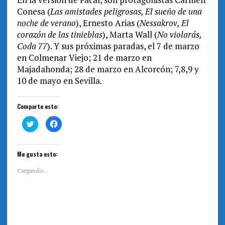
Conesa (
Las amistades peligrosas, El sueño de una
noche de verano
), Ernesto Arias (
Nessakrov, El
corazón de las tinieblas
), Marta Wall (
No violarás,
Coda 77
). Y sus próximas paradas, el 7 de marzo
en Colmenar Viejo; 21 de marzo en
Majadahonda; 28 de marzo en Alcorcón; 7,8,9 y
10 de mayo en Sevilla.
Comparte esto:
H
H
a
a
z
z
c
c
l
l
i
i
Me gusta esto:
c
c
p
p
a
a
Cargando...
r
r
a
a
c
c
o
o
m
m
p
p
a
a
r
r
t
t