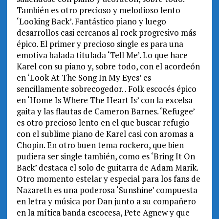
También es otro precioso y melodioso lento
‘Looking Back’. Fantástico piano y luego
desarrollos casi cercanos al rock progresivo más
épico. El primer y precioso single es para una
emotiva balada titulada ‘Tell Me’. Lo que hace
Karel con su piano y, sobre todo, con el acordeón
en ‘Look At The Song In My Eyes’ es
sencillamente sobrecogedor. . Folk escocés épico
en ‘Home Is Where The Heart Is’ con la excelsa
gaita y las flautas de Cameron Barnes. ‘Refugee’
es otro precioso lento en el que buscar refugio
con el sublime piano de Karel casi con aromas a
Chopin. En otro buen tema rockero, que bien
pudiera ser single también, como es ‘Bring It On
Back’ destaca el solo de guitarra de Adam Marik.
Otro momento estelar y especial para los fans de
Nazareth es una poderosa ‘Sunshine’ compuesta
en letra y música por Dan junto a su compañero
en la mítica banda escocesa, Pete Agnew y que