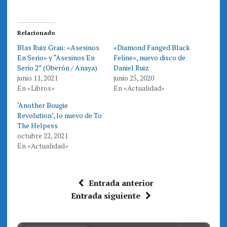
r
r
t
t
i
i
r
r
e
e
Relacionado
n
n
T
F
Blas Ruiz Grau: «Asesinos
«Diamond Fanged Black
w
a
i
c
En Serio» y “Asesinos En
Feline», nuevo disco de
t
e
t
b
Serio 2” (Oberón / Anaya)
Daniel Ruiz
e
o
junio 11, 2021
junio 25, 2020
r
o
(
k
En «Libros»
En «Actualidad»
S
(
e
S
a
e
‘Another Bougie
b
a
r
b
Revolution’, lo nuevo de To
e
r
The Helpess
e
e
n
e
octubre 22, 2021
u
n
n
u
En «Actualidad»
a
n
v
a
e
v
n
e
t
n
a
t
Entrada anterior
n
a
a
n
Entrada siguiente
n
a
u
n
e
u
v
e
a
v