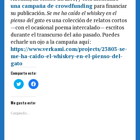
una campaña de crowdfunding
para financiar
su publicación.
Se me ha caído el whiskey en el
pienso del gato
es una colección de relatos cortos
—con el ocasional poema intercalado— escritos
durante el transcurso del año pasado. Puedes
echarle un ojo a la campaña aquí:
https://www.verkami.com/
projects/23803-se-
me-ha-caido-
el-whiskey-en-el-pienso-del-
gato
Comparte esto:
H
H
a
a
z
z
c
c
l
l
i
i
Me gusta esto:
c
c
p
p
a
a
Cargando...
r
r
a
a
c
c
o
o
m
m
p
p
a
a