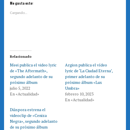
i
i
Me gusta esto:
c
c
p
p
a
a
Cargando...
r
r
a
a
c
c
o
o
m
m
p
p
a
a
r
r
t
t
i
i
r
r
e
e
Relacionado
n
n
T
F
Meei publica el video lyric
Argion publica el vídeo
w
a
i
c
de «The Aftermath»,
lyric de ‘La Ciudad Eterna’,
t
e
t
b
segundo adelanto de su
primer adelanto de su
e
o
próximo álbum
próximo álbum «Lux
r
o
(
k
julio 5, 2022
Umbra»
S
(
e
S
En «Actualidad»
febrero 10, 2023
a
e
En «Actualidad»
b
a
r
b
e
r
Diàspora estrena el
e
e
n
e
videoclip de «Ceniza
u
n
n
u
Negra», segundo adelanto
a
n
de su próximo álbum
v
a