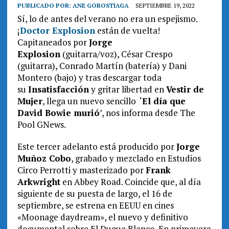
PUBLICADO POR:
ANE GOROSTIAGA
SEPTIEMBRE 19, 2022
Sí, lo de antes del verano no era un espejismo.
¡
Doctor Explosion
están de vuelta!
Capitaneados por
Jorge
Explosion
(guitarra/voz), César Crespo
(guitarra), Conrado Martín (batería) y Dani
Montero (bajo) y tras descargar toda
su
Insatisfacción
y gritar libertad en
Vestir de
Mujer
, llega un nuevo sencillo ‘
El día que
David Bowie murió
’, nos informa desde The
Pool GNews.
Este tercer adelanto está producido por
Jorge
Muñoz Cobo
, grabado y mezclado en Estudios
Circo Perrotti y masterizado por
Frank
Arkwright
en Abbey Road. Coincide que, al día
siguiente de su puesta de largo, el 16 de
septiembre, se estrena en EEUU en cines
«Moonage daydream», el nuevo y definitivo
documental sobre El Duque Blanco. En primavera