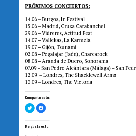
PRÓXIMOS CONCIERTOS:
14.06 – Burgos, In Festival
15.06 – Madrid, Cruza Carabanchel
29.06 – Vidreres, Actitud Fest
14.07 – Vallekas, La Karmela
19.07 – Gijón, Tsunami
02.08 – Pegalajar (Jaén), Charcarock
08.08 – Aranda de Duero, Sonorama
07.09 – San Pedro Alcántara (Málaga) – San Ped
12.09 – Londres, The Shacklewell Arms
13.09 – Londres, The Victoria
Comparte esto:
H
H
a
a
z
z
c
c
l
l
i
i
Me gusta esto:
c
c
p
p