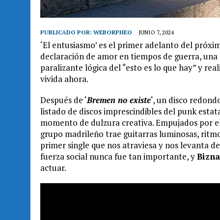
PUBLICADO POR:
WEBORPHEO
JUNIO 7, 2024
‘El entusiasmo’ es el primer adelanto del próxi
declaración de amor en tiempos de guerra, una 
paralizante lógica del “esto es lo que hay” y rea
vivida ahora.
Después de ‘
Bremen no existe
‘, un disco redond
listado de discos imprescindibles del punk estat
momento de dulzura creativa. Empujados por el 
grupo madrileño trae guitarras luminosas, ritmo
primer single que nos atraviesa y nos levanta de
fuerza social nunca fue tan importante, y
Bizn
actuar.