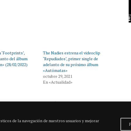
 ‘Footprints’,
The Nadies estrena el videoclip
lanto del álbum
‘Repudiados’, primer single de
n» (28/02/2022)
adelanto de su próximo álbum
«Autómatas»
octubre 29, 2021
En «Actualidad»
Entrada siguiente
sticos de la navegación de nuestros usuarios y mejorar
P