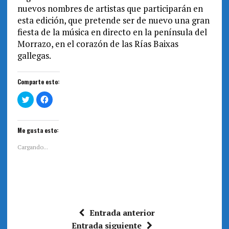
nuevos nombres de artistas que participarán en
esta edición, que pretende ser de nuevo una gran
fiesta de la música en directo en la península del
Morrazo, en el corazón de las Rías Baixas
gallegas.
Comparte esto:
H
H
a
a
z
z
c
c
l
l
i
i
Me gusta esto:
c
c
p
p
a
a
Cargando...
r
r
a
a
c
c
o
o
m
m
p
p
a
a
r
r
t
t
i
i
Entrada anterior
r
r
e
e
Entrada siguiente
n
n