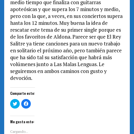
medio tiempo que finaliza con guitarras
apoteósicas y que supera los 7 minutos y medio,
pero con la que, a veces, en sus conciertos supera
hasta los 12 minutos. Muy buena la idea de
rescatar este tema de su primer single porque es
de los favoritos de Aldona. Parece ser que El Rey
Salitre ya tiene canciones para un nuevo trabajo
en solitario el próximo año, pero también parece
que ha sido tal su satisfacción que habrá más
volúmenes junto a Las Malas Lenguas. Le
seguiremos en ambos caminos con gusto y
devoción.
Comparte esto:
H
H
a
a
z
z
c
c
l
l
i
i
Me gusta esto:
c
c
p
p
a
a
Cargando...