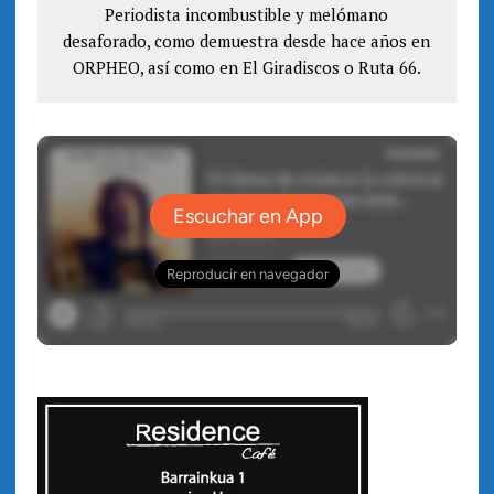
a
Periodista incombustible y melómano
n
n
a
desaforado, como demuestra desde hace años en
u
n
e
u
v
ORPHEO, así como en El Giradiscos o Ruta 66.
e
a
v
)
a
)