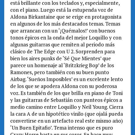
está brillante con los teclados y, especialmente,
con el piano. Luego está la estupenda voz de
Aldona Birkantaine que se erige en protagonista
en algunos de los más destacados temas. Temas
que arrancan con un ‘¡Quémalos!’ con buenos
tonos épicos en la onda del mejor Loquillo y con
algunas guitarras que remiten al periodo más
clásico de The Edge con U 2. Sorprenden para
bien los aires punks de ‘Sé Que Mientes’ que
parece un homenaje al ‘Britzkrieg Bop’ de los
Ramones, pero también con su buen punto
Airbag. ‘Sueños Imposibles’ es un excelente lento
de los que se apodera Aldona con su poderosa
voz. Es también de los que brilla en piano de Toni
y las guitarras de Sebastián con punteos épicos a
medio camino entre Loquillo y Neil Young. Cierra
la cara A de un hipotético vinilo (que ojalá pueda
convertirse en un artefacto real este mismo año)
‘Un Buen Epitafio’. Tema intenso que es puro
Crazy Horse hasta en sus coros. Se hace muy