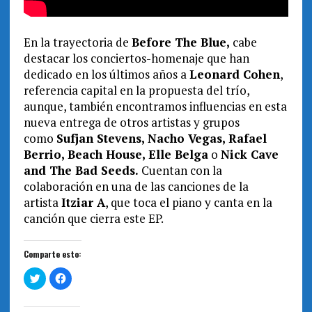
En la trayectoria de
Before The Blue,
cabe
destacar los conciertos-homenaje que han
dedicado en los últimos años a
Leonard Cohen
,
referencia capital en la propuesta del trío,
aunque, también encontramos influencias en esta
nueva entrega de otros artistas y grupos
como
Sufjan Stevens, Nacho Vegas, Rafael
Berrio, Beach House, Elle Belga
o
Nick Cave
and The Bad Seeds.
Cuentan con la
colaboración en una de las canciones de la
artista
Itziar A
, que toca el piano y canta en la
canción que cierra este EP.
Comparte esto:
H
H
a
a
z
z
c
c
l
l