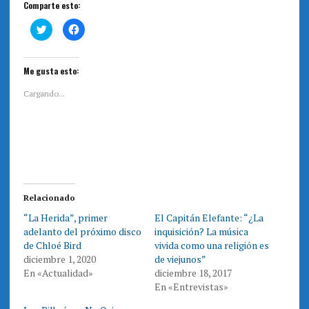
Comparte esto:
H
H
a
a
z
z
c
c
l
l
i
i
Me gusta esto:
c
c
p
p
a
a
Cargando...
r
r
a
a
c
c
o
o
m
m
p
p
a
a
r
r
t
t
i
i
r
r
e
e
Relacionado
n
n
T
F
“La Herida”, primer
El Capitán Elefante: “¿La
w
a
i
c
adelanto del próximo disco
inquisición? La música
t
e
t
b
de Chloé Bird
vivida como una religión es
e
o
diciembre 1, 2020
de viejunos”
r
o
(
k
En «Actualidad»
diciembre 18, 2017
S
(
e
S
En «Entrevistas»
a
e
b
a
r
b