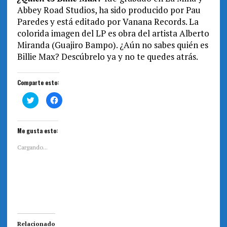
Abbey Road Studios, ha sido producido por Pau
Paredes y está editado por Vanana Records. La
colorida imagen del LP es obra del artista Alberto
Miranda (Guajiro Bampo). ¿Aún no sabes quién es
Billie Max? Descúbrelo ya y no te quedes atrás.
Comparte esto:
H
H
a
a
z
z
c
c
l
l
i
i
Me gusta esto:
c
c
p
p
a
a
Cargando...
r
r
a
a
c
c
o
o
m
m
p
p
a
a
r
r
t
t
i
i
r
r
e
e
Relacionado
n
n