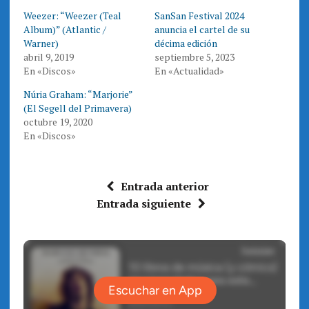
T
F
Weezer: “Weezer (Teal
SanSan Festival 2024
w
a
i
c
Album)” (Atlantic /
anuncia el cartel de su
t
e
t
b
Warner)
décima edición
e
o
abril 9, 2019
septiembre 5, 2023
r
o
(
k
En «Discos»
En «Actualidad»
S
(
e
S
a
e
Núria Graham: “Marjorie”
b
a
r
b
(El Segell del Primavera)
e
r
octubre 19, 2020
e
e
n
e
En «Discos»
u
n
n
u
a
n
v
a
e
v
n
e
Entrada anterior
t
n
a
t
Entrada siguiente
n
a
a
n
n
a
u
n
e
u
v
e
a
v
)
a
)