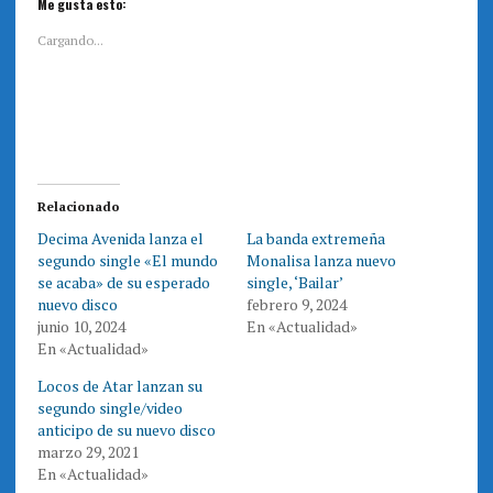
i
i
Me gusta esto:
c
c
p
p
a
a
Cargando...
r
r
a
a
c
c
o
o
m
m
p
p
a
a
r
r
t
t
i
i
r
r
e
e
Relacionado
n
n
T
F
Decima Avenida lanza el
La banda extremeña
w
a
i
c
segundo single «El mundo
Monalisa lanza nuevo
t
e
t
b
se acaba» de su esperado
single, ‘Bailar’
e
o
nuevo disco
febrero 9, 2024
r
o
(
k
junio 10, 2024
En «Actualidad»
S
(
e
S
En «Actualidad»
a
e
b
a
r
b
Locos de Atar lanzan su
e
r
segundo single/video
e
e
n
e
anticipo de su nuevo disco
u
n
n
u
marzo 29, 2021
a
n
En «Actualidad»
v
a
e
v