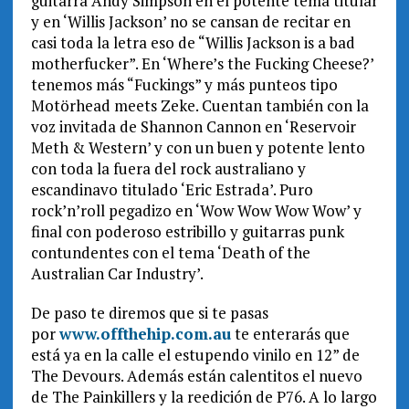
guitarra Andy Simpson en el potente tema titular
y en ‘Willis Jackson’ no se cansan de recitar en
casi toda la letra eso de “Willis Jackson is a bad
motherfucker”. En ‘Where’s the Fucking Cheese?’
tenemos más “Fuckings” y más punteos tipo
Motörhead meets Zeke. Cuentan también con la
voz invitada de Shannon Cannon en ‘Reservoir
Meth & Western’ y con un buen y potente lento
con toda la fuera del rock australiano y
escandinavo titulado ‘Eric Estrada’. Puro
rock’n’roll pegadizo en ‘Wow Wow Wow Wow’ y
final con poderoso estribillo y guitarras punk
contundentes con el tema ‘Death of the
Australian Car Industry’.
De paso te diremos que si te pasas
por
www.offthehip.com.au
te enterarás que
está ya en la calle el estupendo vinilo en 12” de
The Devours. Además están calentitos el nuevo
de The Painkillers y la reedición de P76. A lo largo