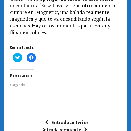
encantadora ‘Easy Love’ y tiene otro momento
cumbre en ‘Magnetic’, una balada realmente
magnética y que te va encandilando según la
escuchas. Hay otros momentos para levitar y
flipar en colores.
Comparte esto:
H
H
a
a
z
z
c
c
l
l
i
i
Me gusta esto:
c
c
p
p
a
a
Cargando...
r
r
a
a
c
c
o
o
m
m
p
p
a
a
r
r
t
t
i
i
Entrada anterior
r
r
e
e
Entrada siguiente
n
n