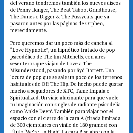
del verano tendremos también los nuevos discos
de Penny Ikinger, The Beat Taboo, Grindhouse,
The Dunes o Digger & The Pussycats que ya
pasaron antes por las páginas de Orpheo,
merecidamente.
Pero queremos dar un poco más de cancha al
“Love Hypnotic”, un hipnótico tratado de pop
psicodélico de The Jim Mitchells, con aires
sesenteros que viajan de Love a The
Misunderstood, pasando por Syd Barrett. Una
locura de pop que se sale un poco de los terrenos
habituales de Off The Hip. De hecho puede gustar
mucho a seguidores de XTC, Tame Impala o
Spiritualized. Un viaje alucinante para que vuele
tu imaginación con singles de radiante psicodelia
como ‘Ankle Deep’. También para viajar por el
espacio con el cierre de la cara A (tirada limitada
de 300 ejemplares en vinilo de 180 gramos) con
título ‘We’re Up High’. La cara B se abre con la