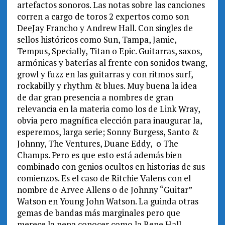
artefactos sonoros. Las notas sobre las canciones
corren a cargo de toros 2 expertos como son
DeeJay Francho y Andrew Hall. Con singles de
sellos históricos como Sun, Tampa, Jamie,
Tempus, Specially, Titan o Epic. Guitarras, saxos,
armónicas y baterías al frente con sonidos twang,
growl y fuzz en las guitarras y con ritmos surf,
rockabilly y rhythm & blues. Muy buena la idea
de dar gran presencia a nombres de gran
relevancia en la materia como los de Link Wray,
obvia pero magnífica elección para inaugurar la,
esperemos, larga serie; Sonny Burgess, Santo &
Johnny, The Ventures, Duane Eddy, o The
Champs. Pero es que esto está además bien
combinado con genios ocultos en historias de sus
comienzos. Es el caso de Ritchie Valens con el
nombre de Arvee Allens o de Johnny “Guitar”
Watson en Young John Watson. La guinda otras
gemas de bandas más marginales pero que
merece la pena conocer como la Rene Hall