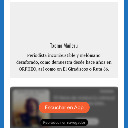
a
e
b
a
r
b
e
r
e
e
n
e
u
n
n
u
a
n
v
a
e
v
n
e
Txema Mañeru
t
n
a
t
n
a
a
Periodista incombustible y melómano
n
n
a
desaforado, como demuestra desde hace años en
u
n
e
u
ORPHEO, así como en El Giradiscos o Ruta 66.
v
e
a
v
)
a
)