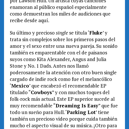
por Lawson Hull. Un artista cuyas canciones
enamoran al público español especialmente
como demuestran los miles de audiciones que
recibe desde aquí.
Su último y precioso
single
se titula ‘
Fluke
’ y
trata sin complejos sobre los primeros pasos del
amor y el sexo entre una nueva pareja. Su sonido
también es emparentable con el de paisanos
suyos como Kita Alexander, Angus and Julia
Stone y No. 1 Dads. Antes nos llamó
poderosamente la atención con otro buen single
cargado de indie rock como fue el melancólico
‘
Mexico
’ que encabezó el recomendable EP
titulado “
Cowboys
” y con muchos toques del
folk-rock más actual. Este EP superior sucede al
muy recomendable “
Dreaming Is Easy
” que fue
todo un sueño para Hull. ‘
Parking Lot
’ tiene
también un precioso video porque cuida también
mucho el aspecto visual de su música. ¡Otro para