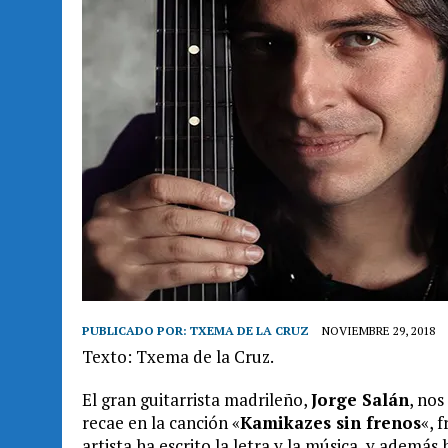
PUBLICADO POR:
TXEMA DE LA CRUZ
NOVIEMBRE 29, 2018
Texto: Txema de la Cruz.
El gran guitarrista madrileño,
Jorge Salán
, no
recae en la canción «
Kamikazes sin frenos
«, 
artista ha escrito la letra y la música, y ademá