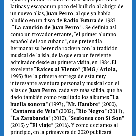
latinas y escapar un poco del bullicio al abrigo de
un nuevo alias,
Juan Perro
, al que ya había
aludido en un disco de
Radio Futura
de 1987
-“
La canción de Juan Perro
”-. Se definía así
como un trovador errante, “el primer alumno
español del son cubano”, que pretendía
hermanar su herencia rockera con la tradición
musical de la isla, de la que era un ferviente
admirador desde su primera visita, en 1984. El
excelente “
Raíces al Viento
” (
BMG
/
Ariola
,
1995) fue la primera entrega de esta muy
interesante aventura personal y musical con el
alias de
Juan Perro
, cada vez más sólida, que ha
dado también como resultado los álbumes “
La
huella sonora
” (1997), “
Mr. Hambre
” (2000),
“
Cantares de Vela
” (2002), “
Río Negro
” (2011),
“
La Zarabanda
” (2013), “
Sesiones con Sí Son
”
(2013) y “
El viaje
” (2016). Y como decíamos al
principio, en la primavera de 2020 publicará