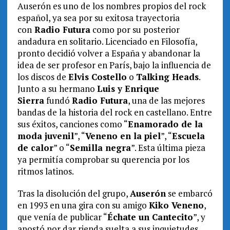
Auserón es uno de los nombres propios del rock
español, ya sea por su exitosa trayectoria
con
Radio Futura
como por su posterior
andadura en solitario. Licenciado en Filosofía,
pronto decidió volver a España y abandonar la
idea de ser profesor en París, bajo la influencia de
los discos de
Elvis Costello
o
Talking Heads
.
Junto a su hermano
Luis y Enrique
Sierra
fundó
Radio Futura
, una de las mejores
bandas de la historia del rock en castellano. Entre
sus éxitos, canciones como “
Enamorado de la
moda juvenil
”, “
Veneno en la piel
”, “
Escuela
de calor
” o “
Semilla negra
”. Esta última pieza
ya permitía comprobar su querencia por los
ritmos latinos.
Tras la disolución del grupo,
Auserón
se embarcó
en 1993 en una gira con su amigo
Kiko Veneno
,
que venía de publicar “
Échate un Cantecito
”, y
apostó por dar rienda suelta a sus inquietudes