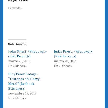
c
c
p
p
a
a
Cargando...
r
r
a
a
c
c
o
o
m
m
p
p
a
a
r
r
t
t
i
i
r
r
e
e
Relacionado
n
n
T
F
Judas Priest: «Firepower»
Judas Priest: «Firepower»
w
a
i
c
(Epic Records)
(Epic Records)
t
e
t
b
marzo 20, 2018
marzo 20, 2018
e
o
En «Discos»
En «Discos»
r
o
(
k
S
(
Eloy Pérez Ladaga:
e
S
a
e
“Historias del Heavy
b
a
r
b
Metal” (Redbook
e
r
Ediciones)
e
e
n
e
noviembre 19, 2019
u
n
n
u
En «Libros»
a
n
v
a
e
v