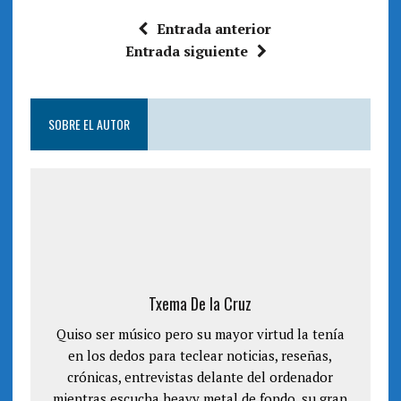
n
e
t
n
a
t
Entrada anterior
n
a
a
n
Entrada siguiente
n
a
u
n
e
u
v
e
a
v
)
a
SOBRE EL AUTOR
)
Txema De la Cruz
Quiso ser músico pero su mayor virtud la tenía
en los dedos para teclear noticias, reseñas,
crónicas, entrevistas delante del ordenador
mientras escucha heavy metal de fondo, su gran