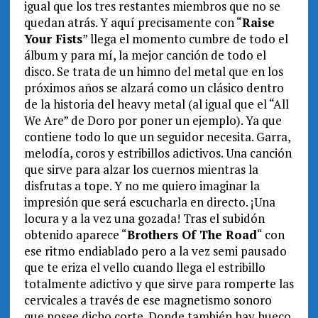
igual que los tres restantes miembros que no se
quedan atrás. Y aquí precisamente con “
Raise
Your Fists
” llega el momento cumbre de todo el
álbum y para mí, la mejor canción de todo el
disco. Se trata de un himno del metal que en los
próximos años se alzará como un clásico dentro
de la historia del heavy metal (al igual que el “All
We Are” de Doro por poner un ejemplo). Ya que
contiene todo lo que un seguidor necesita. Garra,
melodía, coros y estribillos adictivos. Una canción
que sirve para alzar los cuernos mientras la
disfrutas a tope. Y no me quiero imaginar la
impresión que será escucharla en directo. ¡Una
locura y a la vez una gozada! Tras el subidón
obtenido aparece “
Brothers Of The Road
“ con
ese ritmo endiablado pero a la vez semi pausado
que te eriza el vello cuando llega el estribillo
totalmente adictivo y que sirve para romperte las
cervicales a través de ese magnetismo sonoro
que posee dicho corte. Donde también hay hueco,