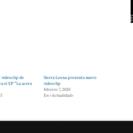
l videoclip de
Sierra Leona presenta nuevo
ca el EP “La acera
videoclip
febrero 7, 2020
23
En «Actualidad»
Entrada siguiente