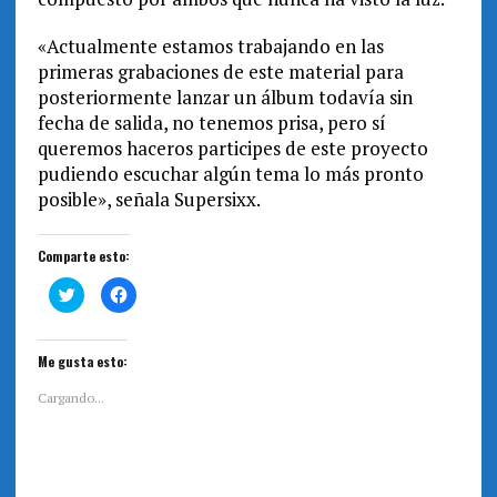
«Actualmente estamos trabajando en las
primeras grabaciones de este material para
posteriormente lanzar un álbum todavía sin
fecha de salida, no tenemos prisa, pero sí
queremos haceros participes de este proyecto
pudiendo escuchar algún tema lo más pronto
posible», señala Supersixx.
Comparte esto:
H
H
a
a
z
z
c
c
l
l
i
i
Me gusta esto:
c
c
p
p
a
a
Cargando...
r
r
a
a
c
c
o
o
m
m
p
p
a
a