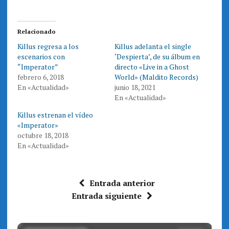
r
r
t
t
i
i
r
r
e
e
Relacionado
n
n
T
F
Killus regresa a los
Killus adelanta el single
w
a
i
c
escenarios con
‘Despierta’, de su álbum en
t
e
t
b
“Imperator”
directo «Live in a Ghost
e
o
febrero 6, 2018
World» (Maldito Records)
r
o
(
k
En «Actualidad»
junio 18, 2021
S
(
e
S
En «Actualidad»
a
e
b
a
r
b
Killus estrenan el vídeo
e
r
«Imperator»
e
e
n
e
octubre 18, 2018
u
n
n
u
En «Actualidad»
a
n
v
a
e
v
n
e
t
n
a
t
Entrada anterior
n
a
a
n
Entrada siguiente
n
a
u
n
e
u
v
e
a
v