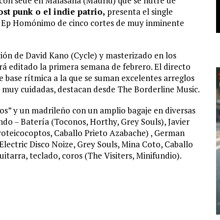
 con sede en Malasaña (Madrid) que se nutre de
st punk o el indie patrio,
presenta el single
 un Ep Homónimo de cinco cortes de muy inminente
ción de David Kano (Cycle) y masterizado en los
rá editado la primera semana de febrero. El directo
 base rítmica a la que se suman excelentes arreglos
as muy cuidadas, destacan desde The Borderline Music.
os” y un madrileño con un amplio bagaje en diversas
do – Batería (Toconos, Horthy, Grey Souls), Javier
Proteicocoptos, Caballo Prieto Azabache) , German
lectric Disco Noize, Grey Souls, Mina Coto, Caballo
itarra, teclado, coros (The Visiters, Minifundio).