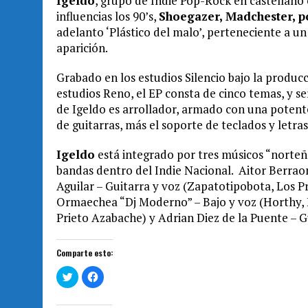
Igeldo
, grupo de Indie Pop-Rock en castellano
influencias los 90’s,
Shoegazer, Madchester, po
adelanto ‘Plástico del malo’, perteneciente a
aparición.
Grabado en los estudios Silencio bajo la produc
estudios Reno, el EP consta de cinco temas, y se
de Igeldo es arrollador, armado con una potente
de guitarras, más el soporte de teclados y letr
Igeldo
está integrado por tres músicos “norteñ
bandas dentro del Indie Nacional. Aitor Berraon
Aguilar – Guitarra y voz (Zapatotipobota, Los 
Ormaechea “Dj Moderno” – Bajo y voz (Horthy, E
Prieto Azabache) y Adrian Diez de la Puente – Gu
Comparte esto:
H
H
a
a
z
z
c
c
l
l