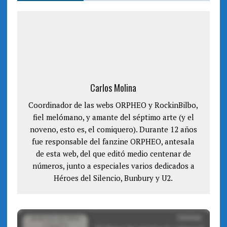
t
b
e
o
r
o
(
k
S
(
e
S
a
e
b
a
r
b
e
r
e
e
n
e
u
n
n
u
Carlos Molina
a
n
v
a
e
v
Coordinador de las webs ORPHEO y RockinBilbo,
n
e
t
n
fiel melómano, y amante del séptimo arte (y el
a
t
n
a
noveno, esto es, el comiquero). Durante 12 años
a
n
n
a
fue responsable del fanzine ORPHEO, antesala
u
n
e
u
de esta web, del que editó medio centenar de
v
e
a
v
números, junto a especiales varios dedicados a
)
a
)
Héroes del Silencio, Bunbury y U2.