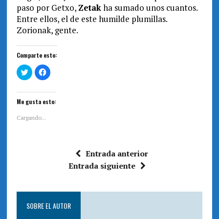
paso por Getxo,
Zetak
ha sumado unos cuantos.
Entre ellos, el de este humilde plumillas.
Zorionak, gente.
Comparte esto:
H
H
a
a
z
z
c
c
l
l
i
i
Me gusta esto:
c
c
p
p
a
a
Cargando...
r
r
a
a
c
c
o
o
m
m
Entrada anterior
p
p
a
a
r
r
Entrada siguiente
t
t
i
i
r
r
e
e
n
n
T
F
SOBRE EL AUTOR
w
a
i
c
t
e