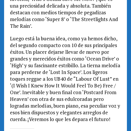
una preciosidad delicada y absoluta. También
destacan con medios tiempos de pegadizas
melodías como ‘Super 8’ o ‘The Streetlights And
The Rain’.
Luego está la buena idea, como ya hemos dicho,
del segundo compacto con 10 de sus principales
éxitos. Un placer dejarse llevar de nuevo por
grandes y merecidos éxitos como ‘Ocean Drive’ o
‘High’ y su fascinante estribillo. La tierna melodía
para perderse de ‘Lost In Space’. Los ligeros
toques reggae a los UB40 de “Labour Of Lust” en
‘(I Wish I Knew How It Would Feel To Be) Free /
One’. Inevitable y buen final con ‘Postcard From
Heaven’ con otra de sus edulcoradas pero
logradas melodías, buen piano, esa peculiar voz y
esos bien dispuestos y elegantes arreglos de
cuerda. ¡Veremos lo que les depara el futuro!