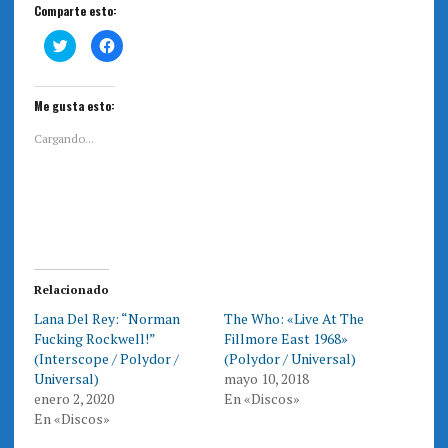
Comparte esto:
H
H
a
a
z
z
c
c
l
l
i
i
Me gusta esto:
c
c
p
p
a
a
Cargando...
r
r
a
a
c
c
o
o
m
m
p
p
a
a
r
r
t
t
i
i
r
r
e
e
Relacionado
n
n
T
F
Lana Del Rey: “Norman
The Who: «Live At The
w
a
i
c
Fucking Rockwell!”
Fillmore East 1968»
t
e
t
b
(Interscope / Polydor /
(Polydor / Universal)
e
o
Universal)
mayo 10, 2018
r
o
(
k
enero 2, 2020
En «Discos»
S
(
e
S
En «Discos»
a
e
b
a