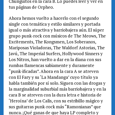
Chunguitos en la cara B. Lo puedes leer y ver en
tus páginas de Orpheo.
Ahora hemos vuelto a hacerlo con el segundo
single con temática y estilo similares y portada
igual o más atractiva y barriobajera aún. El súper
grupo punk-rock con músicos de The Meows, The
Excitements, The Kongsmen, Los Soberanos,
Mariposas Violadoras, The Waldorf Astorias, The
Javú, The Imperial Surfers, Hollywood Sinners y
Los Nitros, han vuelto a dar en la diana con sus
rumbas flamencas sabiamente y duramente
“punk-ificadas”. Ahora en la cara A se atreven
con El Fary y su ‘La Mandanga’ cuyo título ya
habla también por sí solo. Siguen con las drogas y
la marginalidad suburbial más barriobajera y en la
cara B se atreven con la dura letra e historia de
‘Heroína’ de Los Calis, con su estribillo mágico y
sus guitarras punk-rock más “Ramonianas” que
nunca. ¡Qué ganas de que haya LP completo y