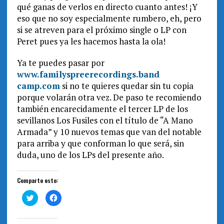
qué ganas de verlos en directo cuanto antes! ¡Y
eso que no soy especialmente rumbero, eh, pero
si se atreven para el próximo single o LP con
Peret pues ya les hacemos hasta la ola!
Ya te puedes pasar por
www.familyspreerecordings.band
camp.com
si no te quieres quedar sin tu copia
porque volarán otra vez. De paso te recomiendo
también encarecidamente el tercer LP de los
sevillanos Los Fusiles con el título de “A Mano
Armada” y 10 nuevos temas que van del notable
para arriba y que conforman lo que será, sin
duda, uno de los LPs del presente año.
Comparte esto:
H
H
a
a
z
z
c
c
l
l