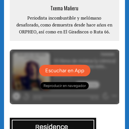
e
v
n
e
Txema Mañeru
t
n
a
t
n
a
a
Periodista incombustible y melómano
n
n
a
desaforado, como demuestra desde hace años en
u
n
e
u
ORPHEO, así como en El Giradiscos o Ruta 66.
v
e
a
v
)
a
)