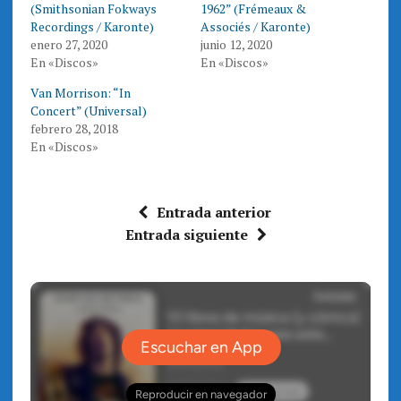
t
b
(Smithsonian Fokways
1962” (Frémeaux &
e
o
Recordings / Karonte)
Associés / Karonte)
r
o
(
k
enero 27, 2020
junio 12, 2020
S
(
e
S
En «Discos»
En «Discos»
a
e
b
a
r
b
Van Morrison: “In
e
r
Concert” (Universal)
e
e
n
e
febrero 28, 2018
u
n
n
u
En «Discos»
a
n
v
a
e
v
n
e
t
n
a
t
Entrada anterior
n
a
a
n
Entrada siguiente
n
a
u
n
e
u
v
e
a
v
)
a
)