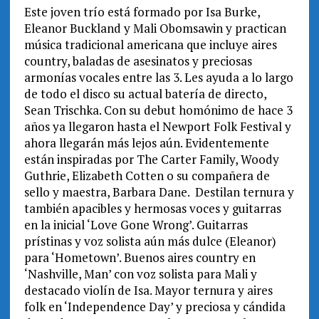
Este joven trío está formado por Isa Burke,
Eleanor Buckland y Mali Obomsawin y practican
música tradicional americana que incluye aires
country, baladas de asesinatos y preciosas
armonías vocales entre las 3. Les ayuda a lo largo
de todo el disco su actual batería de directo,
Sean Trischka. Con su debut homónimo de hace 3
años ya llegaron hasta el Newport Folk Festival y
ahora llegarán más lejos aún. Evidentemente
están inspiradas por The Carter Family, Woody
Guthrie, Elizabeth Cotten o su compañera de
sello y maestra, Barbara Dane. Destilan ternura y
también apacibles y hermosas voces y guitarras
en la inicial ‘Love Gone Wrong’. Guitarras
prístinas y voz solista aún más dulce (Eleanor)
para ‘Hometown’. Buenos aires country en
‘Nashville, Man’ con voz solista para Mali y
destacado violín de Isa. Mayor ternura y aires
folk en ‘Independence Day’ y preciosa y cándida