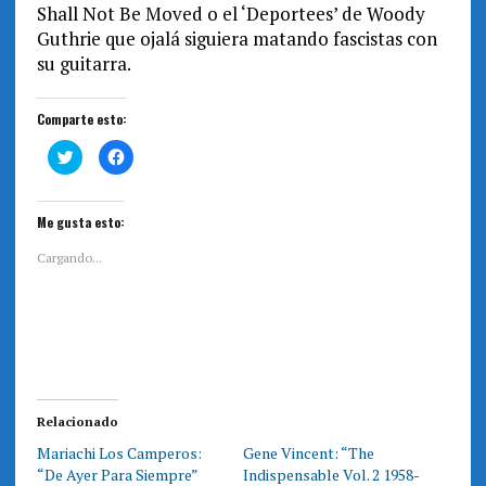
Shall Not Be Moved o el ‘Deportees’ de Woody
Guthrie que ojalá siguiera matando fascistas con
su guitarra.
Comparte esto:
H
H
a
a
z
z
c
c
l
l
i
i
Me gusta esto:
c
c
p
p
a
a
Cargando...
r
r
a
a
c
c
o
o
m
m
p
p
a
a
r
r
t
t
i
i
r
r
e
e
Relacionado
n
n
T
F
Mariachi Los Camperos:
Gene Vincent: “The
w
a
i
c
“De Ayer Para Siempre”
Indispensable Vol. 2 1958-
t
e