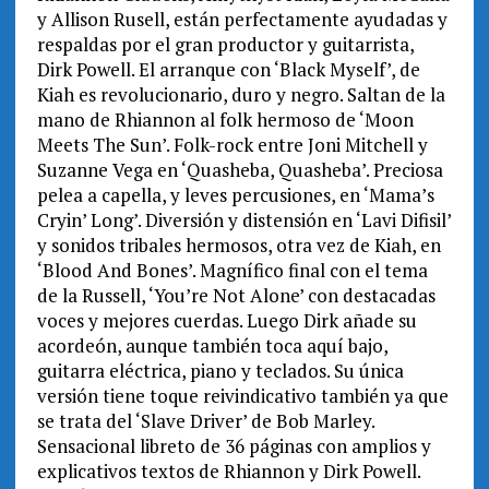
y Allison Rusell, están perfectamente ayudadas y
respaldas por el gran productor y guitarrista,
Dirk Powell. El arranque con ‘Black Myself’, de
Kiah es revolucionario, duro y negro. Saltan de la
mano de Rhiannon al folk hermoso de ‘Moon
Meets The Sun’. Folk-rock entre Joni Mitchell y
Suzanne Vega en ‘Quasheba, Quasheba’. Preciosa
pelea a capella, y leves percusiones, en ‘Mama’s
Cryin’ Long’. Diversión y distensión en ‘Lavi Difisil’
y sonidos tribales hermosos, otra vez de Kiah, en
‘Blood And Bones’. Magnífico final con el tema
de la Russell, ‘You’re Not Alone’ con destacadas
voces y mejores cuerdas. Luego Dirk añade su
acordeón, aunque también toca aquí bajo,
guitarra eléctrica, piano y teclados. Su única
versión tiene toque reivindicativo también ya que
se trata del ‘Slave Driver’ de Bob Marley.
Sensacional libreto de 36 páginas con amplios y
explicativos textos de Rhiannon y Dirk Powell.