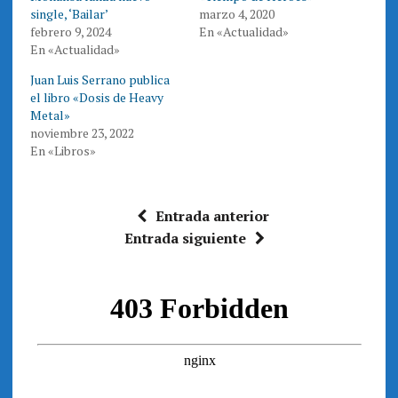
t
b
single, ‘Bailar’
marzo 4, 2020
e
o
febrero 9, 2024
En «Actualidad»
r
o
(
k
En «Actualidad»
S
(
e
S
a
e
Juan Luis Serrano publica
b
a
r
b
el libro «Dosis de Heavy
e
r
Metal»
e
e
n
e
noviembre 23, 2022
u
n
n
u
En «Libros»
a
n
v
a
e
v
n
e
t
n
a
t
Entrada anterior
n
a
a
n
Entrada siguiente
n
a
u
n
e
u
v
e
a
v
)
a
)