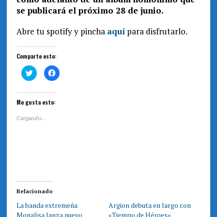
se publicará el próximo 28 de junio.
Abre tu spotify y pincha
aquí
para disfrutarlo.
Comparte esto:
H
H
a
a
z
z
c
c
l
l
i
i
Me gusta esto:
c
c
p
p
a
a
Cargando...
r
r
a
a
c
c
o
o
m
m
p
p
a
a
r
r
t
t
i
i
r
r
e
e
Relacionado
n
n
T
F
La banda extremeña
Argion debuta en largo con
w
a
i
c
Monalisa lanza nuevo
«Tiempo de Héroes»
t
e