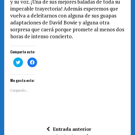
y su voz. ¡Una de sus mejores baladas de toda su
impecable trayectoria! Además esperemos que
vuelva a deleitarnos con alguna de sus guapas
adaptaciones de David Bowie y alguna otra
sorpresa que caerá porque promete al menos dos
horas de intenso concierto.
Comparte esto:
H
H
a
a
z
z
c
c
l
l
i
i
Me gusta esto:
c
c
p
p
a
a
Cargando...
r
r
a
a
c
c
o
o
m
m
p
p
a
a
r
r
t
t
i
i
Entrada anterior
r
r
e
e