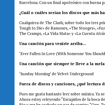
Barcelona. Con un final apoteósico con buena pa
¿Cuál o cuáles serían los discos que más 
Cualquiera de The Clash, sobre todo los tres pr
Tough to Die» de Ramones, «The Stooges», «Fun
The Cramps, «La Vida Mata» y «La Cuenta Atrás»
Una canción para venirte arriba…
‘Ever Fallen In Love (With Someone You Shouldn
Una canción que siempre te lleve a la mel
‘Sunday Morning’ de Velvet Underground
Fuera de discos y canciones, ¿qué lectura
Pues me gusta bastante leer sobre música. Ya sea
Ahora estoy releyendo “Escupidos de la boca d
Río y me he acabado un par de comics: “One, T