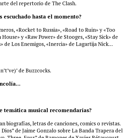
rte del repertorio de The Clash.
has escuchado hasta el momento?
imeros, «Rocket to Russia», «Road to Ruin» y «Too
 House» y «Raw Power» de Stooges, «Stay Sick» de
 de Los Enemigos, «Inercia» de Lagartija Nick…
’t’ve)’ de Buzzcocks.
ancolía…
 de temática musical recomendarías?
n biografías, letras de canciones, comics o revistas.
e Dios” de Jaime Gonzalo sobre La Banda Trapera del
wo, Three, Four” de Ramones de Xavier Bétaucourt,