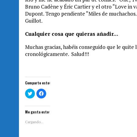
Bruno Cadène y Éric Cartier y el otro “Love in 
Dupont. Tengo pendiente “Miles de muchachos. 
Guillot.
Cualquier cosa que quieras añadir…
Muchas gracias, habéis conseguido que le quite l
cronológicamente. Salud!!!
Comparte esto:
H
H
a
a
z
z
c
c
l
l
i
i
Me gusta esto:
c
c
p
p
a
a
Cargando...
r
r
a
a
c
c
o
o