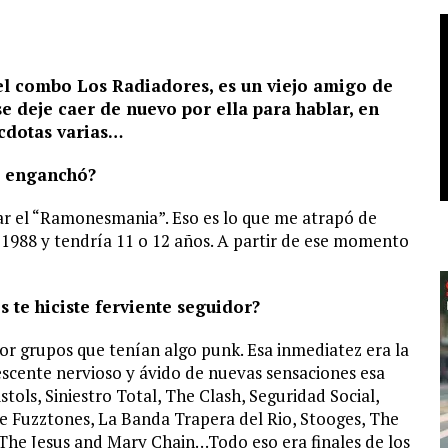
l combo Los Radiadores, es un viejo amigo de
se deje caer de nuevo por ella para hablar, en
écdotas varias…
te enganchó?
ar el “Ramonesmania”. Eso es lo que me atrapó de
o 1988 y tendría 11 o 12 años. A partir de ese momento
s te hiciste ferviente seguidor?
 grupos que tenían algo punk. Esa inmediatez era la
cente nervioso y ávido de nuevas sensaciones esa
tols, Siniestro Total, The Clash, Seguridad Social,
uzztones, La Banda Trapera del Rio, Stooges, The
 The Jesus and Mary Chain…Todo eso era finales de los