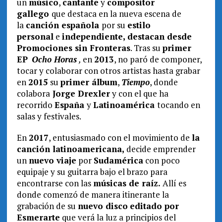
un
músico
,
cantante
y
composit
or
gallego
que destaca en la nueva escena de
la
canción española
por su
estilo
personal
e
independiente, destacan desde
Promociones sin Fronteras
. Tras su
primer
EP
Ocho Horas
,
en
2013
, no paró de componer,
tocar y colaborar con otros artistas hasta grabar
en
2015
su
primer álbum
,
Tiempo
, donde
colabora
Jorge Drexler
y con el que ha
recorrido
España
y
Latinoamérica
tocando en
salas y festivales.
En
2017
, entusiasmado con el movimiento de
la
canción latinoamericana,
decide emprender
un
nuevo viaje
por
Sudamérica
con poco
equipaje y su guitarra bajo el brazo para
encontrarse con las
músicas de raíz.
Allí es
donde comenzó de manera itinerante la
grabación de su
nuevo disco
editado por
Esmerarte
que verá la luz a principios del