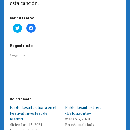
esta canción.
Comparte esto:
H
H
a
a
z
z
c
c
l
l
i
i
Me gusta esto:
c
c
p
p
a
a
Cargando...
r
r
a
a
c
c
o
o
m
m
p
p
a
a
r
r
t
t
i
i
r
r
e
e
Relacionado
n
n
T
F
Pablo Lesuit actuará en el
Pablo Lesuit estrena
w
a
i
c
Festival Inverfest de
«Belorizonte»
t
e
t
b
Madrid
marzo 5, 2020
e
o
diciembre 15, 2021
En «Actualidad»
r
o
(
k