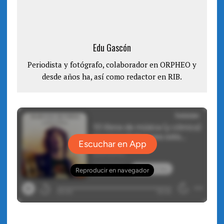
n
e
u
n
n
u
a
n
v
a
e
v
n
e
Edu Gascón
t
n
a
t
n
a
Periodista y fotógrafo, colaborador en ORPHEO y
a
n
n
a
u
desde años ha, así como redactor en RIB.
n
e
u
v
e
a
v
)
a
)