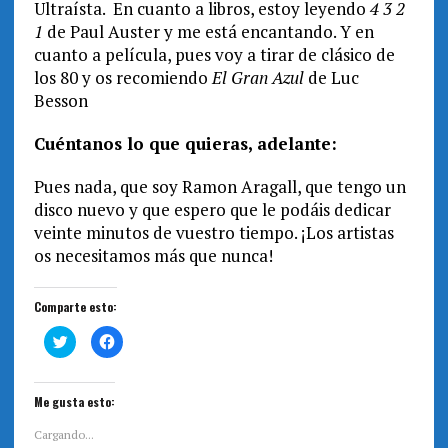
Ultraísta. En cuanto a libros, estoy leyendo
4 3 2
1
de Paul Auster y me está encantando. Y en
cuanto a película, pues voy a tirar de clásico de
los 80 y os recomiendo
El Gran Azul
de Luc
Besson
Cuéntanos lo que quieras, adelante:
Pues nada, que soy Ramon Aragall, que tengo un
disco nuevo y que espero que le podáis dedicar
veinte minutos de vuestro tiempo. ¡Los artistas
os necesitamos más que nunca!
Comparte esto:
H
H
a
a
z
z
c
c
l
l
i
i
Me gusta esto:
c
c
p
p
a
a
Cargando...
r
r