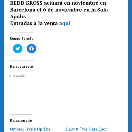
REDD KROSS actuará en noviembre en
Barcelona el
6 de noviembre en la Sala
Apolo.
Entradas a la venta
aquí
Comparte esto:
H
H
a
a
z
z
c
c
l
l
i
i
Me gusta esto:
c
c
p
p
a
a
Cargando...
r
r
a
a
c
c
o
o
m
m
p
p
a
a
r
r
t
t
i
i
r
r
e
e
Relacionado
n
n
T
F
Ombra: “Walk Up The
Baby 8: “We Hate Each
w
a