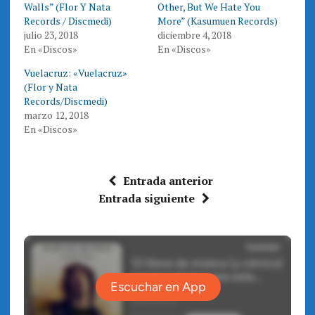
i
c
Walls” (Flor Y Nata
Other, But We Hate You
t
e
t
b
Records / Discmedi)
More” (Kasumuen Records)
e
o
julio 23, 2018
diciembre 4, 2018
r
o
(
k
En «Discos»
En «Discos»
S
(
e
S
a
e
Vuelacruz: «Vuelacruz»
b
a
r
b
(Flor y Nata
e
r
Records/Discmedi)
e
e
n
e
marzo 12, 2018
u
n
n
u
En «Discos»
a
n
v
a
e
v
n
e
t
n
a
t
Entrada anterior
n
a
a
n
Entrada siguiente
n
a
u
n
e
u
v
e
a
v
)
a
)