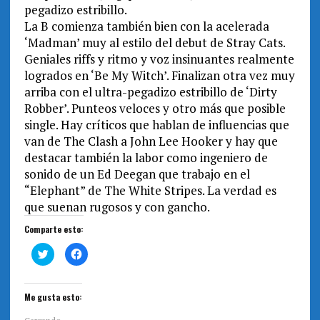
pegadizo estribillo.
La B comienza también bien con la acelerada
‘Madman’ muy al estilo del debut de Stray Cats.
Geniales riffs y ritmo y voz insinuantes realmente
logrados en ‘Be My Witch’. Finalizan otra vez muy
arriba con el ultra-pegadizo estribillo de ‘Dirty
Robber’. Punteos veloces y otro más que posible
single. Hay críticos que hablan de influencias que
van de The Clash a John Lee Hooker y hay que
destacar también la labor como ingeniero de
sonido de un Ed Deegan que trabajo en el
“Elephant” de The White Stripes. La verdad es
que suenan rugosos y con gancho.
Comparte esto:
H
H
a
a
z
z
c
c
l
l
i
i
Me gusta esto:
c
c
p
p