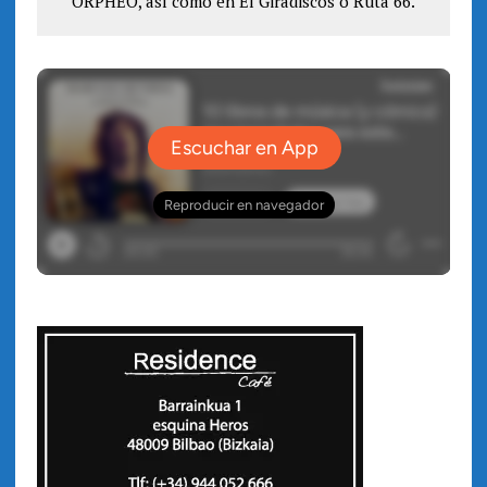
ORPHEO, así como en El Giradiscos o Ruta 66.