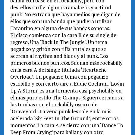
banda con base en el rockabilly, pero con
destellos surf y algunos ramalazos y actitud
punk. No extraña que haya medios que digan de
ellos que son una banda que pudiera utilizar
Tarantino en alguna de sus bandas sonoras.
El disco comienza con la cara B de su single de
regreso. Una ‘Back In The Jungle’. Un tema
pegadizo y gritón con riffs brutales que se
acercan al rhythm and blues y al punk. Los
primeros buenos punteos. Suenan más rockabilly
en la cara A del single titulada ‘Heartache
Overload’. Un pegadizo tema con pegadizo
estribillo y con cierto aire a Eddie Cochran. ‘Lovin
Up A Storm’ es una tormenta casi psychobilly en
el más puro estilo The Cramps. Siguen cercanos a
las tumbas con el rockabilly oscuro de
‘Graveyard’. La vena punk les sale en la más
acelerada ‘Six Feet In The Ground’, entre otros
momentos. La cara A se cierra con una ‘Dance To
Keep From Crying’ para bailar y con otro