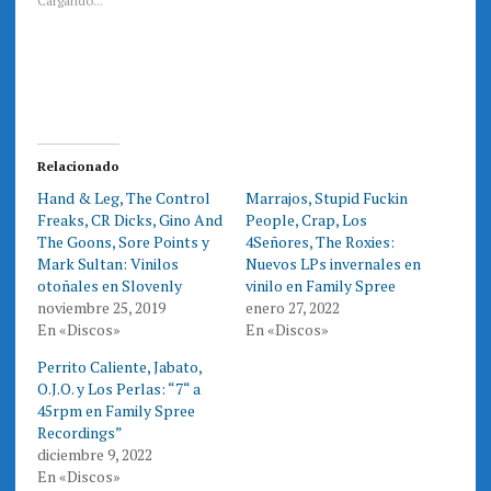
a
a
Cargando...
r
r
a
a
c
c
o
o
m
m
p
p
a
a
r
r
t
t
i
i
r
r
e
e
Relacionado
n
n
T
F
Hand & Leg, The Control
Marrajos, Stupid Fuckin
w
a
i
c
Freaks, CR Dicks, Gino And
People, Crap, Los
t
e
t
b
The Goons, Sore Points y
4Señores, The Roxies:
e
o
Mark Sultan: Vinilos
Nuevos LPs invernales en
r
o
(
k
otoñales en Slovenly
vinilo en Family Spree
S
(
e
S
noviembre 25, 2019
enero 27, 2022
a
e
En «Discos»
En «Discos»
b
a
r
b
e
r
Perrito Caliente, Jabato,
e
e
n
e
O.J.O. y Los Perlas: “7“ a
u
n
n
u
45rpm en Family Spree
a
n
Recordings”
v
a
e
v
diciembre 9, 2022
n
e
t
n
En «Discos»
a
t