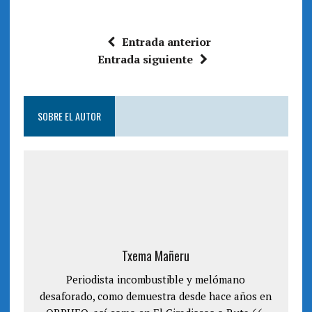
n
a
a
n
n
a
u
n
e
u
Entrada anterior
v
e
a
v
Entrada siguiente
)
a
)
SOBRE EL AUTOR
Txema Mañeru
Periodista incombustible y melómano
desaforado, como demuestra desde hace años en