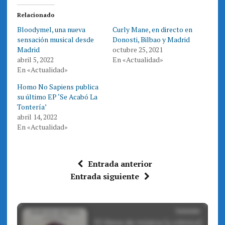
r
r
e
e
Relacionado
n
n
T
F
Bloodymel, una nueva
Curly Mane, en directo en
w
a
i
c
sensación musical desde
Donosti, Bilbao y Madrid
t
e
t
b
Madrid
octubre 25, 2021
e
o
abril 5, 2022
En «Actualidad»
r
o
(
k
En «Actualidad»
S
(
e
S
a
e
Homo No Sapiens publica
b
a
r
b
su último EP ‘Se Acabó La
e
r
Tontería’
e
e
n
e
abril 14, 2022
u
n
n
u
En «Actualidad»
a
n
v
a
e
v
n
e
t
n
a
t
Entrada anterior
n
a
a
n
Entrada siguiente
n
a
u
n
e
u
v
e
a
v
)
a
)