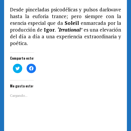
Desde pinceladas psicodélicas y pulsos darkwave
hasta la euforia trance; pero siempre con la
esencia especial que da
Soleil
enmarcada por la
producción de
Igor
.
‘Irrational’
es una elevación
del día a día a una experiencia extraordinaria y
poética.
Comparte esto:
H
H
a
a
z
z
c
c
l
l
i
i
Me gusta esto:
c
c
p
p
a
a
Cargando...
r
r
a
a
c
c
o
o
m
m
p
p
a
a
r
r
t
t
i
i