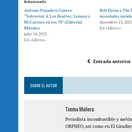
Relacionado
n
n
T
F
Antonio Panadero Cantos:
Bob Dylan y The B
w
a
i
c
“Sobrevivir A Los Beatles: Lennon y
novedades navide
t
e
t
b
McCartney en los 70” (Editorial
diciembre 23, 202
e
o
Milenio)
En «Libros»
r
o
(
k
julio 14, 2023
S
(
e
S
En «Libros»
a
e
b
a
r
b
e
r
e
e
n
e
Entrada anterior
u
n
n
u
a
n
v
a
e
v
n
e
t
n
SOBRE EL AUTOR
a
t
n
a
a
n
n
a
u
n
e
u
Txema Mañeru
v
e
a
v
)
a
Periodista incombustible y mel
)
ORPHEO, así como en El Giradisc