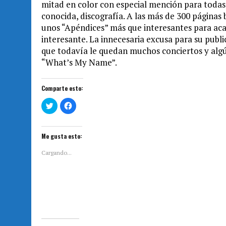
mitad en color con especial mención para todas
conocida, discografía. A las más de 300 páginas
unos “Apéndices” más que interesantes para aca
interesante. La innecesaria excusa para su publ
que todavía le quedan muchos conciertos y algú
“What’s My Name”.
Comparte esto:
H
H
a
a
z
z
c
c
l
l
i
i
Me gusta esto:
c
c
p
p
a
a
Cargando...
r
r
a
a
c
c
o
o
m
m
p
p
a
a
r
r
t
t
i
i
r
r
e
e