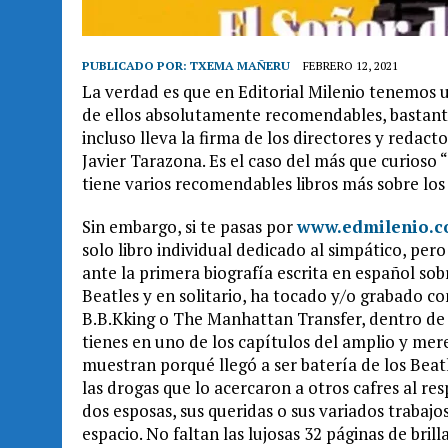
PUBLICADO POR:
TXEMA MAÑERU
FEBRERO 12, 2021
La verdad es que en Editorial Milenio tenemos 
de ellos absolutamente recomendables, bastante
incluso lleva la firma de los directores y redact
Javier Tarazona. Es el caso del más que curioso
tiene varios recomendables libros más sobre los
Sin embargo, si te pasas por
www.edmilenio.
solo libro individual dedicado al simpático, pe
ante la primera biografía escrita en español sob
Beatles y en solitario, ha tocado y/o grabado 
B.B.Kking o The Manhattan Transfer, dentro de u
tienes en uno de los capítulos del amplio y mer
muestran porqué llegó a ser batería de los Beat
las drogas que lo acercaron a otros cafres al re
dos esposas, sus queridas o sus variados trabaj
espacio. No faltan las lujosas 32 páginas de bril