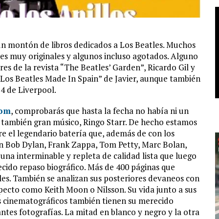
un montón de libros dedicados a Los Beatles. Muchos
s muy originales y algunos incluso agotados. Alguno
ores de la revista “The Beatles’ Garden”, Ricardo Gil y
 “Los Beatles Made In Spain” de Javier, aunque también
 4 de Liverpool.
com
, comprobarás que hasta la fecha no había ni un
ro también gran músico, Ringo Starr. De hecho estamos
re el legendario batería que, además de con los
con Bob Dylan, Frank Zappa, Tom Petty, Marc Bolan,
na interminable y repleta de calidad lista que luego
ecido repaso biográfico. Más de 400 páginas que
les. También se analizan sus posteriores devaneos con
specto como Keith Moon o Nilsson. Su vida junto a sus
os cinematográficos también tienen su merecido
lantes fotografías. La mitad en blanco y negro y la otra