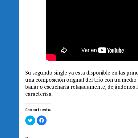
Su segundo single ya esta disponible en las princ
una composición original del trío con un medio 
bailar o escucharla relajadamente, dejándonos ll
caracteriza.
Comparte esto:
H
H
a
a
z
z
c
c
l
l
i
i