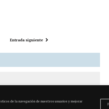
Entrada siguiente
ador en ORPHEO y desde años ha, así como redactor en
sticos de la navegación de nuestros usuarios y mejorar
P