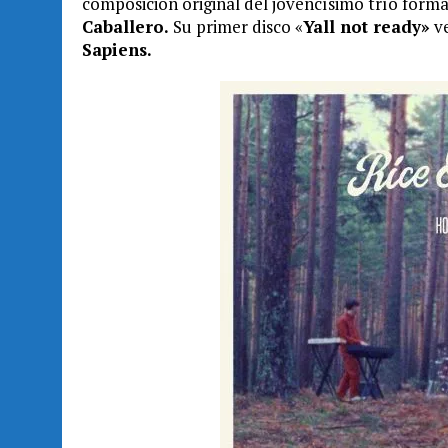
composición original del jovencísimo trío for
Caballero.
Su primer disco «
Yall not ready»
ve
Sapiens.