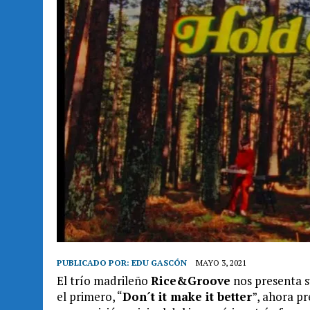
PUBLICADO POR:
EDU GASCÓN
MAYO 3, 2021
El trío madrileño
Rice&Groove
nos presenta su
el primero, “
Don´t it make it better
”, ahora pr