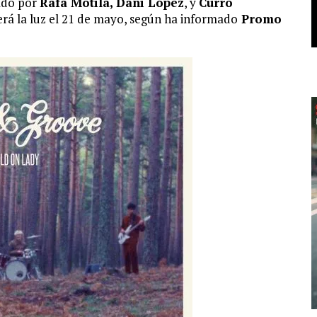
mado por
Rafa Motila,
Dani López
, y
Curro
rá la luz el 21 de mayo, según ha informado
Promo