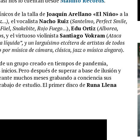
 así nos lo cuentan desde
Maldito Records
.
icos de la talla de
Joaquín Arellano «El Niño»
a la
z…),
el vocalista
Nacho Ruiz
(
Santelmo, Perfect Smile,
 Füel, Snakebite, Rojo Fuego
…),
Edu Ortiz
(
Alborea,
os, y el virtuoso violinista
Santiago Vokram
(
Ataca
 líquida”, y un larguísimo etcétera de artistas de todos
o por música de cámara, clásica, jazz o música zíngara
).
ta de un grupo creado en tiempos de pandemia,
nicios. Pero después de superar a base de ilusión y
durante muchos meses grabando a conciencia sus
abajo de estudio. El primer disco de
Runa Llena