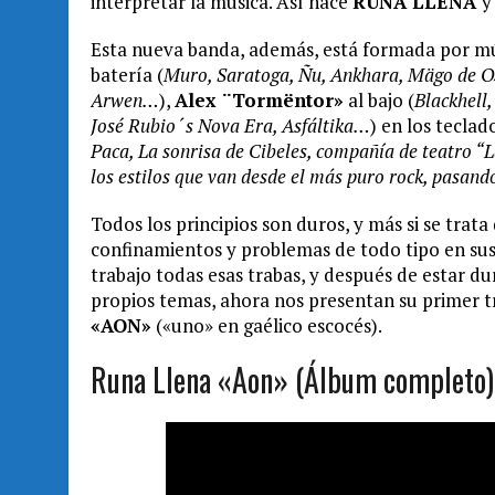
interpretar la música. Así nace
RUNA LLENA
y
Esta nueva banda, además, está formada por mús
batería (
Muro, Saratoga, Ñu, Ankhara, Mägo de O
Arwen…
),
Alex ¨Tormëntor»
al bajo (
Blackhell,
José Rubio´s Nova Era, Asfáltika…
) en los teclad
Paca, La sonrisa de Cibeles, compañía de teatro “La
los estilos que van desde el más puro rock, pasand
Todos los principios son duros, y más si se tra
confinamientos y problemas de todo tipo en sus i
trabajo todas esas trabas, y después de estar 
propios temas, ahora nos presentan su primer tr
«AON»
(«uno» en gaélico escocés).
Runa Llena «Aon» (Álbum completo)