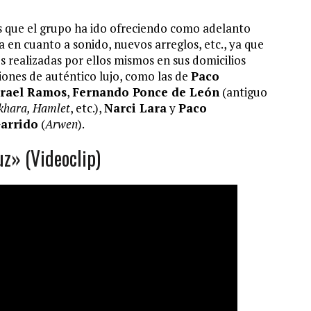
 que el grupo ha ido ofreciendo como adelanto
 en cuanto a sonido, nuevos arreglos, etc., ya que
realizadas por ellos mismos en sus domicilios
ones de auténtico lujo, como las de
Paco
srael Ramos
,
Fernando Ponce de León
(antiguo
khara, Hamlet
, etc.),
Narci Lara
y
Paco
Garrido
(
Arwen
).
z» (Videoclip)