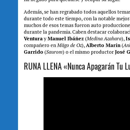
Además, se han regrabado todos aquellos temas
durante todo este tiempo, con la notable mejora
muchos de esos temas fueron auto producciones 
durante la pandemia. Caben destacar colaboraci
Ventura
y
Manuel Ibáñez
(
Medina Azahara
),
I
compañero en
Mägo de Oz
),
Alberto Marín
(
An
Garrido
(
Saurom
) o el mismo productor
José 
RUNA LLENA «Nunca Apagarán Tu Lu