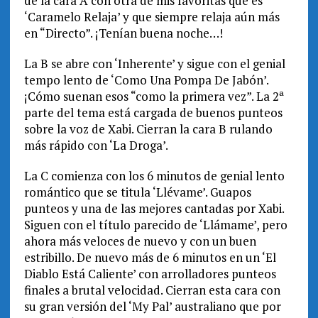
de la cara A con otra de mis favoritas que es
‘Caramelo Relaja’ y que siempre relaja aún más
en “Directo”. ¡Tenían buena noche…!
La B se abre con ‘Inherente’ y sigue con el genial
tempo lento de ‘Como Una Pompa De Jabón’.
¡Cómo suenan esos “como la primera vez”. La 2ª
parte del tema está cargada de buenos punteos
sobre la voz de Xabi. Cierran la cara B rulando
más rápido con ‘La Droga’.
La C comienza con los 6 minutos de genial lento
romántico que se titula ‘Llévame’. Guapos
punteos y una de las mejores cantadas por Xabi.
Siguen con el título parecido de ‘Llámame’, pero
ahora más veloces de nuevo y con un buen
estribillo. De nuevo más de 6 minutos en un ‘El
Diablo Está Caliente’ con arrolladores punteos
finales a brutal velocidad. Cierran esta cara con
su gran versión del ‘My Pal’ australiano que por