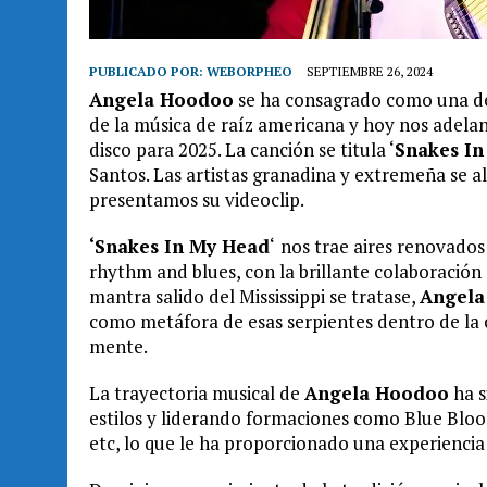
PUBLICADO POR:
WEBORPHEO
SEPTIEMBRE 26, 2024
Angela Hoodoo
se ha consagrado como una de 
de la música de raíz americana y hoy nos adel
disco para 2025. La canción se titula ‘
Snakes In
Santos. Las artistas granadina y extremeña se a
presentamos su videoclip.
‘Snakes In My Head
‘
nos trae aires renovados 
rhythm and blues, con la brillante colaboración
mantra salido del Mississippi se tratase,
Angela
como metáfora de esas serpientes dentro de la 
mente.
La trayectoria musical de
Angela Hoodoo
ha s
estilos y liderando formaciones como Blue Bloo
etc, lo que le ha proporcionado una experiencia 