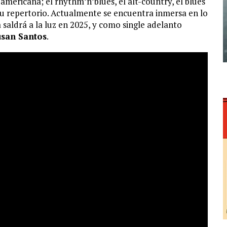
americana; el rhythm’n’blues, el alt-country, el blues
n su repertorio. Actualmente se encuentra inmersa en lo
 saldrá a la luz en 2025, y como single adelanto
usan Santos
.