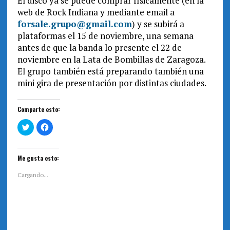
El disco ya se puede comprar físicamente (en la
web de Rock Indiana y mediante email a
forsale.grupo@gmail.com
) y se subirá a
plataformas el 15 de noviembre, una semana
antes de que la banda lo presente el 22 de
noviembre en la Lata de Bombillas de Zaragoza.
El grupo también está preparando también una
mini gira de presentación por distintas ciudades.
Comparte esto:
H
H
a
a
z
z
c
c
l
l
i
i
Me gusta esto:
c
c
p
p
a
a
Cargando...
r
r
a
a
c
c
o
o
m
m
p
p
a
a
r
r