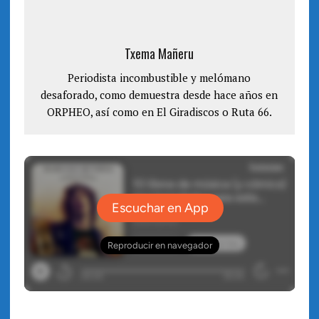
n
u
a
n
v
a
e
v
n
e
Txema Mañeru
t
n
a
t
n
a
a
Periodista incombustible y melómano
n
n
a
desaforado, como demuestra desde hace años en
u
n
e
u
ORPHEO, así como en El Giradiscos o Ruta 66.
v
e
a
v
)
a
)