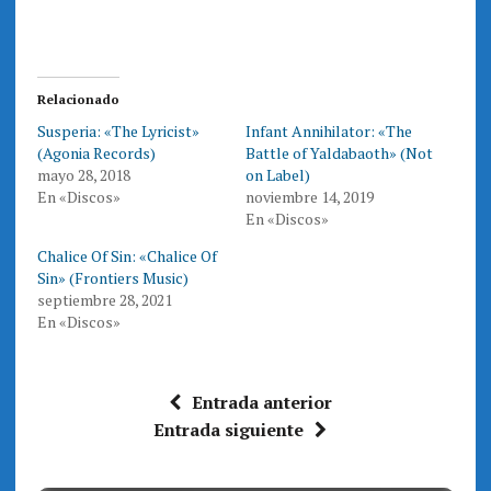
p
p
a
a
r
r
t
t
i
i
r
r
e
e
Relacionado
n
n
T
F
Susperia: «The Lyricist»
Infant Annihilator: «The
w
a
i
c
(Agonia Records)
Battle of Yaldabaoth» (Not
t
e
t
b
mayo 28, 2018
on Label)
e
o
En «Discos»
noviembre 14, 2019
r
o
(
k
En «Discos»
S
(
e
S
a
e
Chalice Of Sin: «Chalice Of
b
a
r
b
Sin» (Frontiers Music)
e
r
septiembre 28, 2021
e
e
n
e
En «Discos»
u
n
n
u
a
n
v
a
e
v
n
e
Entrada anterior
t
n
a
t
Entrada siguiente
n
a
a
n
n
a
u
n
e
u