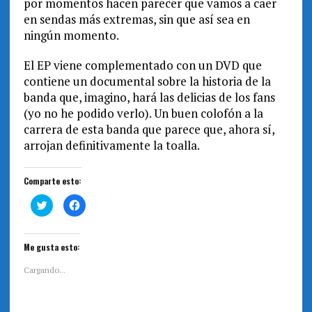
por momentos hacen parecer que vamos a caer
en sendas más extremas, sin que así sea en
ningún momento.
El EP viene complementado con un DVD que
contiene un documental sobre la historia de la
banda que, imagino, hará las delicias de los fans
(yo no he podido verlo). Un buen colofón a la
carrera de esta banda que parece que, ahora sí,
arrojan definitivamente la toalla.
Comparte esto:
H
H
a
a
z
z
c
c
l
l
i
i
Me gusta esto:
c
c
p
p
a
a
Cargando...
r
r
a
a
c
c
o
o
m
m